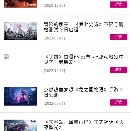
详情
[2023-12-13]
冒险的序章 | 《第七史诗》不限号删
档测试今日启程
详情
[2023-05-11]
《钢岚》首曝PV公布 - “那就地狱中
见了，老朋友”
详情
[2022-12-16]
点燃热血梦想《龙之国物语》手游今
日公测
详情
[2022-03-31]
《天地劫：幽城再临》正式起诉《长
夜微光》