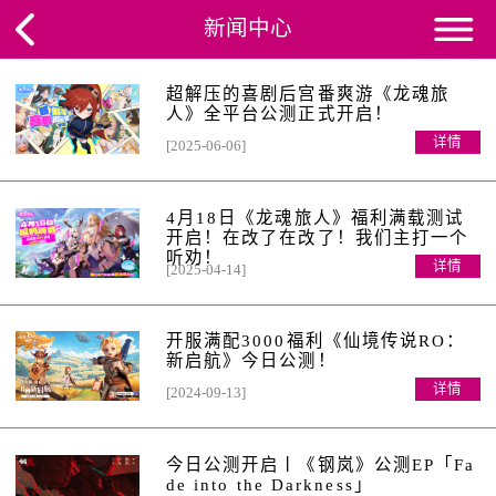
新闻中心
超解压的喜剧后宫番爽游《龙魂旅
人》全平台公测正式开启！
详情
[2025-06-06]
4月18日《龙魂旅人》福利满载测试
开启！在改了在改了！我们主打一个
听劝！
详情
[2025-04-14]
开服满配3000福利《仙境传说RO：
新启航》今日公测！
详情
[2024-09-13]
今日公测开启丨《钢岚》公测EP「Fa
de into the Darkness」