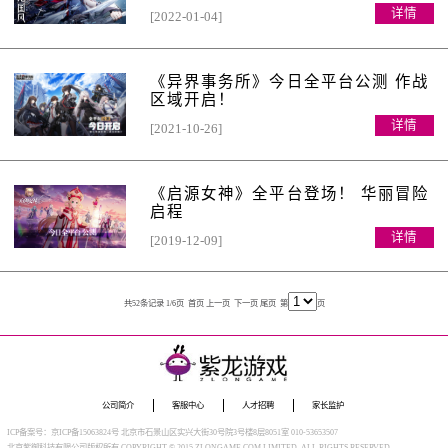
详情
[2022-01-04]
《异界事务所》今日全平台公测 作战
区域开启！
详情
[2021-10-26]
《启源女神》全平台登场！ 华丽冒险
启程
详情
[2019-12-09]
共52条记录 1/6页
首页
上一页
下一页
尾页
第
页
公司简介
客服中心
人才招聘
家长监护
ICP备案号：京ICP备15063824号 北京市石景山区实兴大街30号院3号楼8层8051室 010-53653507
北京紫御科技有限公司版权所有 COPYRIGHT © 2015 ZLONGAME.COM LIMITED. ALL RIGHTS RESERVED.