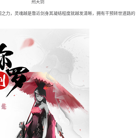
刑天剑
回之力，灵魂越是靠近剑身其凝结程度就越发清晰，拥有干预转世道路的