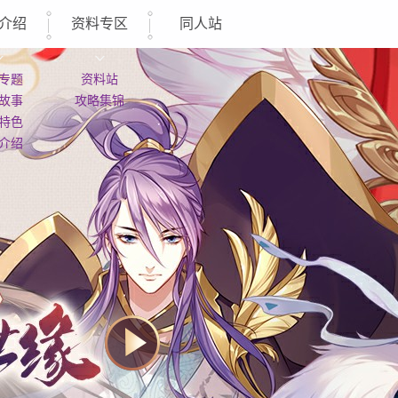
介绍
资料专区
同人站
专题
资料站
故事
攻略集锦
特色
介绍