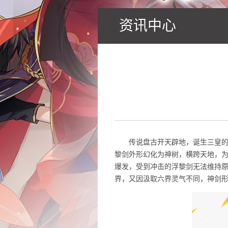
资讯中心
传说盘古开天辟地，诞生三皇
黎剑外形幻化为神树，横跨天地，
爆发，受到冲击的浮黎剑无法维持
界，又因汲取六界灵气不同，神剑