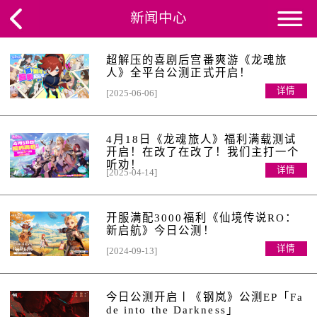
新闻中心
超解压的喜剧后宫番爽游《龙魂旅
人》全平台公测正式开启！
详情
[2025-06-06]
4月18日《龙魂旅人》福利满载测试
开启！在改了在改了！我们主打一个
听劝！
详情
[2025-04-14]
开服满配3000福利《仙境传说RO：
新启航》今日公测！
详情
[2024-09-13]
今日公测开启丨《钢岚》公测EP「Fa
de into the Darkness」