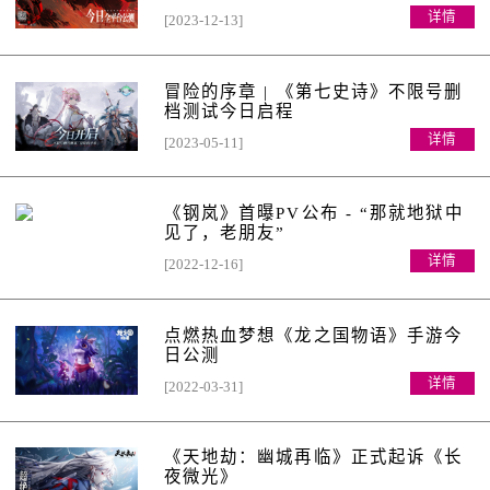
详情
[2023-12-13]
冒险的序章 | 《第七史诗》不限号删
档测试今日启程
详情
[2023-05-11]
《钢岚》首曝PV公布 - “那就地狱中
见了，老朋友”
详情
[2022-12-16]
点燃热血梦想《龙之国物语》手游今
日公测
详情
[2022-03-31]
《天地劫：幽城再临》正式起诉《长
夜微光》