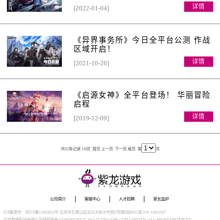
详情
[2022-01-04]
《异界事务所》今日全平台公测 作战
区域开启！
详情
[2021-10-26]
《启源女神》全平台登场！ 华丽冒险
启程
详情
[2019-12-09]
共52条记录 1/6页
首页
上一页
下一页
尾页
第
页
公司简介
客服中心
人才招聘
家长监护
ICP备案号：京ICP备15063824号 北京市石景山区实兴大街30号院3号楼8层8051室 010-53653507
北京紫御科技有限公司版权所有 COPYRIGHT © 2015 ZLONGAME.COM LIMITED. ALL RIGHTS RESERVED.