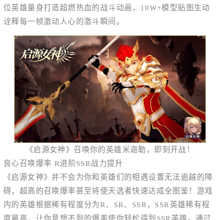
位英雄量身打造超燃热血的战斗动画，10W+模型贴图生动
诠释每一帧激动人心的激斗瞬间。
《启源女神》召唤你的英雄米迦勒，即刻开战！
良心召唤爆率 R进阶SSR战力提升
《启源女神》并不会为你和英雄们的相遇设置无法逾越的障
碍，超高的召唤爆率甚至将使天选者快速达成全图鉴！游戏
内的英雄根据稀有程度分为R、SR、SSR，SSR英雄稀有程
度最高，让你意想不到的爆率使你轻松得到SSR英雄。通过