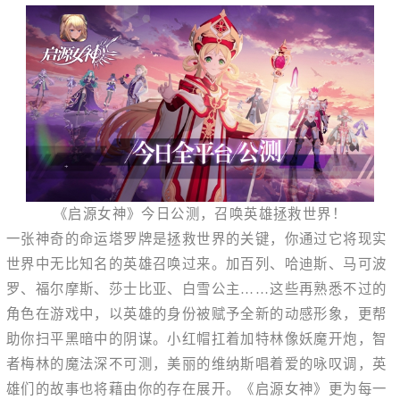
《启源女神》今日公测，召唤英雄拯救世界！
一张神奇的命运塔罗牌是拯救世界的关键，你通过它将现实
世界中无比知名的英雄召唤过来。加百列、哈迪斯、马可波
罗、福尔摩斯、莎士比亚、白雪公主……这些再熟悉不过的
角色在游戏中，以英雄的身份被赋予全新的动感形象，更帮
助你扫平黑暗中的阴谋。小红帽扛着加特林像妖魔开炮，智
者梅林的魔法深不可测，美丽的维纳斯唱着爱的咏叹调，英
雄们的故事也将藉由你的存在展开。《启源女神》更为每一