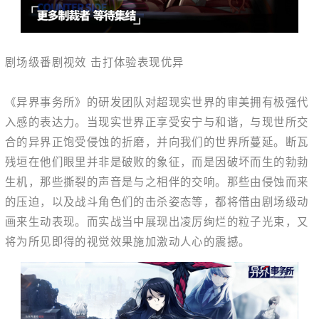
剧场级番剧视效 击打体验表现优异
《异界事务所》的研发团队对超现实世界的审美拥有极强代
入感的表达力。当现实世界正享受安宁与和谐，与现世所交
合的异界正饱受侵蚀的折磨，并向我们的世界所蔓延。断瓦
残垣在他们眼里并非是破败的象征，而是因破坏而生的勃勃
生机，那些撕裂的声音是与之相伴的交响。那些由侵蚀而来
的压迫，以及战斗角色们的击杀姿态等，都将借由剧场级动
画来生动表现。而实战当中展现出凌厉绚烂的粒子光束，又
将为所见即得的视觉效果施加激动人心的震撼。