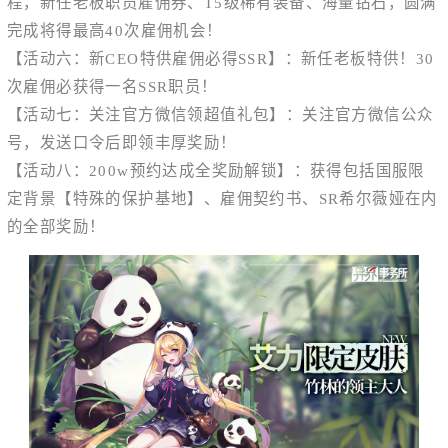
程，新任老板职员雇佣券、T5级稀有装备、海量钻石，圆满
完成将得最高40次雇佣机会！
【活动六：新CEO特供雇佣必得SSR】
：新任老板特供！30
次雇佣必获得一名SSR职员！
【活动七：关注官方微信领超值礼包】
：关注官方微信公众
号，发送口令后即领丰厚奖励！
【活动八：200w预约达成全奖励解锁】
：获得包括国服限
定背景【特殊的保护基地】、雇佣契约书、SR希尔薇娅在内
的全部奖励！