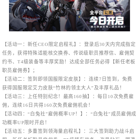
【活动一：新任CEO限定启程礼】
：登录后30天内完成指定
任务，获得特殊适能核交换券、传说级职员推荐信、雇佣契
约书、T4级装备等丰厚奖励！达成全部任务必得【新任老板
职员雇佣券】；
【活动二：签到即领国服限定皮肤】
：连续7日签到，免费
获得国服限定艾力皮肤“竹林的领主大人”及丰厚礼品！
【活动三：上任特别纪念！最高160抽】
：每日10次免费雇
佣，连续16日共得160次免费雇佣机会！
【活动四：“白兔社”雇佣概率UP！】
：“白兔社”成员雇佣成
功概率UP限时开启！
【活动五：多重签到领海量启程礼】
：三大签到助力战斗启